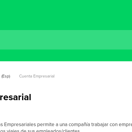
 (Esp)
Cuenta Empresarial
esarial
as Empresariales permite a una compañía trabajar con empres
los viajes de sus empleados/clientes.