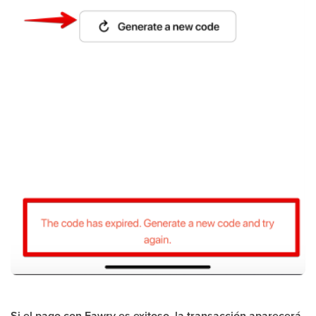
Si el pago con Fawry es exitoso, la transacción aparecerá