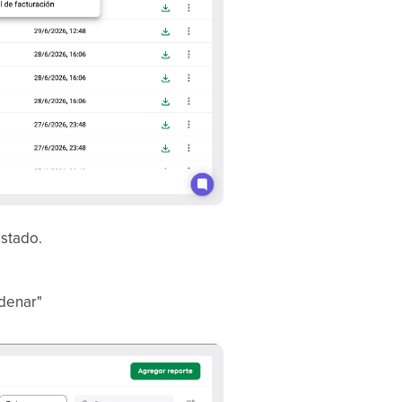
estado.
rdenar"