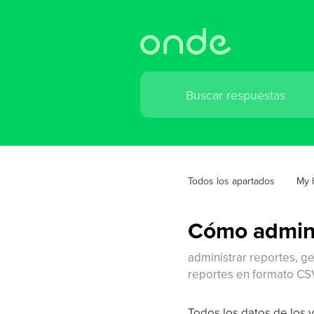
Todos los apartados
My 
Cómo adminis
administrar reportes, g
reportes en formato CSV
Todos los datos de los 