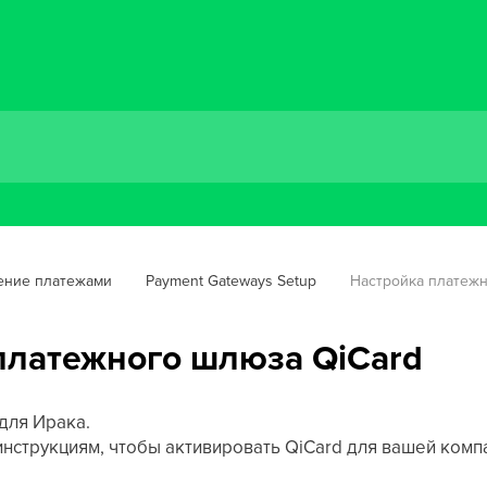
ение платежами
Payment Gateways Setup
Настройка платежн
платежного шлюза QiCard
для Ирака.
нструкциям, чтобы активировать QiCard для вашей комп