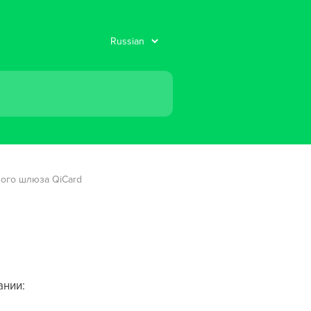
ого шлюза QiCard
ании: