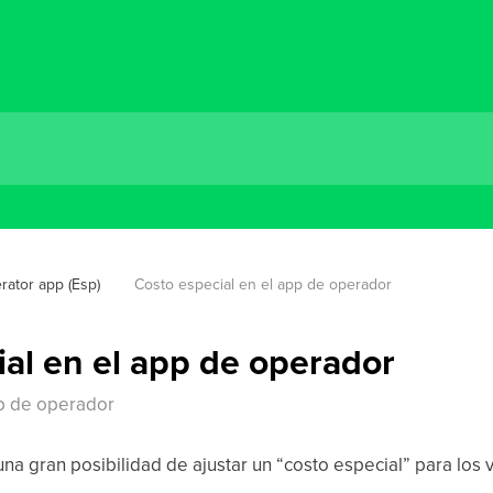
rator app (Esp)
Costo especial en el app de operador
al en el app de operador
pp de operador
a gran posibilidad de ajustar un “costo especial” para los 