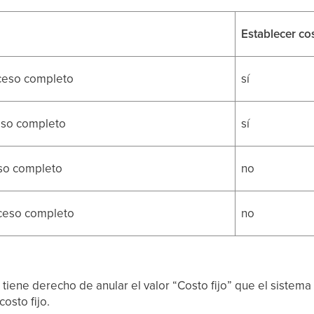
Establecer co
ceso completo
sí
eso completo
sí
so completo
no
cceso completo
no
iene derecho de anular el valor “Costo fijo” que el sistema 
costo fijo.