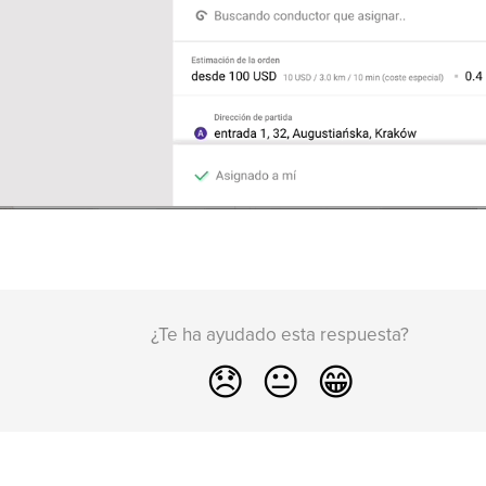
¿Te ha ayudado esta respuesta?
😞
😐
😁