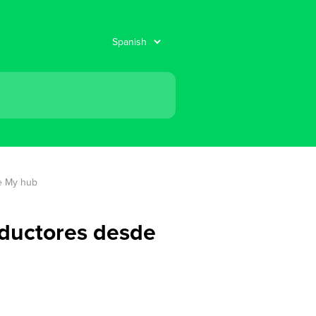
de My hub
nductores desde