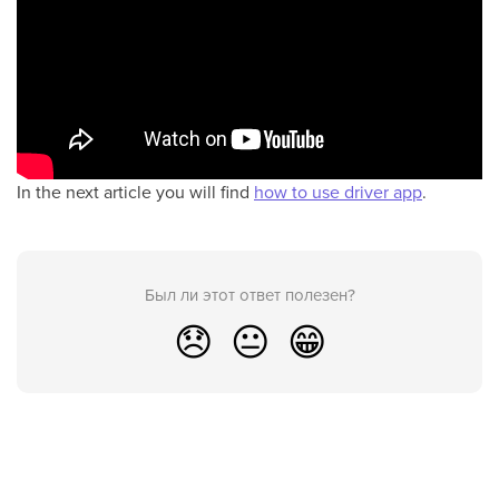
In the next article you will find
how to use driver app
.
Был ли этот ответ полезен?
😞
😐
😁