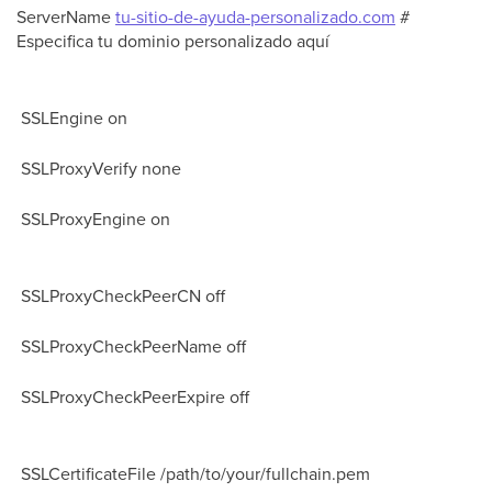
ServerName
tu-sitio-de-ayuda-personalizado.com
#
Especifica tu dominio personalizado aquí
SSLEngine on
SSLProxyVerify none
SSLProxyEngine on
SSLProxyCheckPeerCN off
SSLProxyCheckPeerName off
SSLProxyCheckPeerExpire off
SSLCertificateFile /path/to/your/fullchain.pem