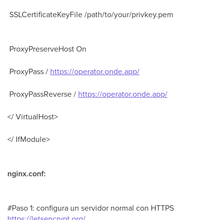
SSLCertificateKeyFile /path/to/your/privkey.pem
ProxyPreserveHost On
ProxyPass /
https://operator.onde.app/
ProxyPassReverse /
https://operator.onde.app/
</ VirtualHost>
</ IfModule>
nginx.conf:
#Paso 1: configura un servidor normal con HTTPS
https://letsencrypt.org/