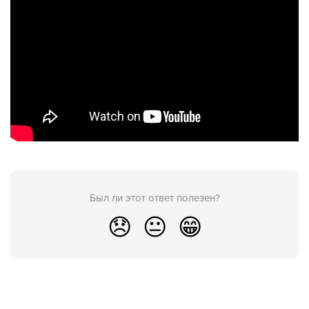
Был ли этот ответ полезен?
😞
😐
😁