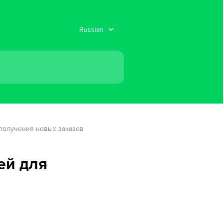
получения новых заказов
ей для