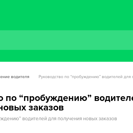
ение водителя
Руководство по “пробуждению” водителей для 
о по “пробуждению” водител
новых заказов
уждению” водителей для получения новых заказов