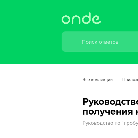
Все коллекции
Прилож
Руководств
получения 
Руководство по “проб