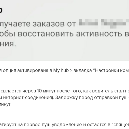
я опция активирована в My hub > вкладка “Настройки ком
сылается через 10 минут после того, как водитель стал 
ри интернет-соединения). Задержку перед отправкой пу
минут.
еагирует на первое пуш-уведомление и остается в “спящ