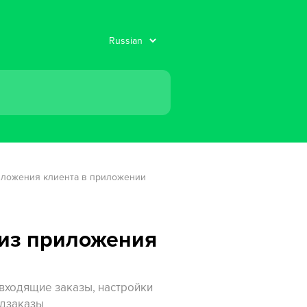
иложения клиента в приложении 
 из приложения
входящие заказы, настройки
едзаказы